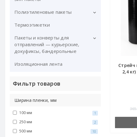
упаковки
Полиэтиленовые пакеты
Термоэтикетки
Мусорные пакеты
Пакеты и конверты для
отправлений — курьерские,
докуфиксы, бандерольные
Изоляционная лента
Конверты Докуфикс
Стрейч 
2,4 кг
Фильтр товаров
Ширина пленки, мм
365
100 мм
1
250 мм
2
500 мм
10