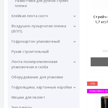
Размотчики для ручной стрейч
пленки
Клейкая лента скотч
Стрейч 
1,7 кг
Воздушно-пузырчатая пленка
Скотч клейкая лента прозрачная
(ВПП)
Скотч клейкая лента цветная
Гофрокартон упаковочный
Воздушно-пузырчатая пленка в
Скотч c логотипом
рулонах
Рукав строительный
Гофрокартон в рулонах
255
Двухсторонний скотч
Гофрокартон листовой
Лента полипропиленовая
Клейкая лента армированная
упаковочная и скоба
Малярный скотч
Оборудование для упаковки
Упаковочная лента ПП
-10%
Сигнальная лента
Скоба для ленты ПП
Гофроящики, картонные коробки
УПАКОВКА 6 Ш
Оборудование для ленты ПП
Мешки для пеллет
Гофроящики картонные
Комплекты для стреппинг
Зип-пакеты