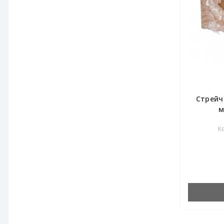
Стрейч
м
К