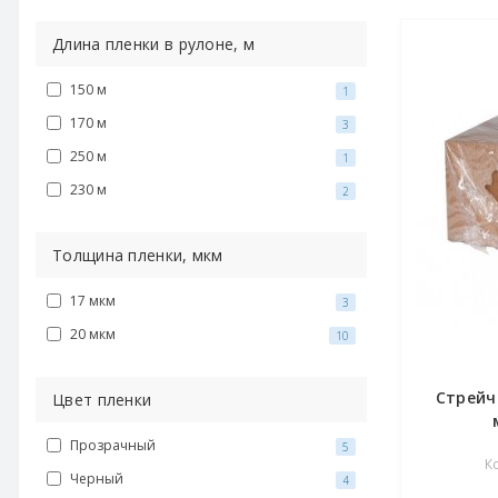
Длина пленки в рулоне, м
150 м
1
170 м
3
250 м
1
230 м
2
Толщина пленки, мкм
17 мкм
3
20 мкм
10
Стрейч
Цвет пленки
Прозрачный
5
К
Черный
4