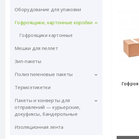
Размотчики для ручной стрейч
Малярный скотч
пленки
Оборудование для упаковки
Упаковочная лента ПП
Сигнальная лента
Скоба для ленты ПП
Гофроящики, картонные коробки
Оборудование для ленты ПП
Гофроящики картонные
Комплекты для стреппинг
Мешки для пеллет
упаковки
Зип-пакеты
Полиэтиленовые пакеты
Гофроя
Термоэтикетки
Мусорные пакеты
Пакеты и конверты для
отправлений — курьерские,
докуфиксы, бандерольные
Изоляционная лента
Конверты Докуфикс