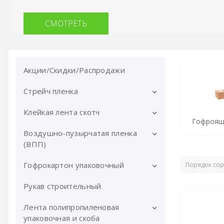
СМОТРЕТЬ
Акции/Скидки/Распродажи
Стрейч пленка
Клейкая лента скотч
Стрейч пленка ручная
Гофроящ
Машинная стрейч пленка
Воздушно-пузырчатая пленка
Скотч клейкая лента прозрачная
АВТОМАТ
(ВПП)
Скотч клейкая лента цветная
Стрейч пленка с добавлением
Гофрокартон упаковочный
Воздушно-пузырчатая пленка в
вторсырья
Скотч c логотипом
рулонах
Рукав строительный
Гофрокартон в рулонах
Стрейч пленка УСИЛЕННАЯ
Двухсторонний скотч
металлизированная
Гофрокартон листовой
Лента полипропиленовая
Клейкая лента армированная
упаковочная и скоба