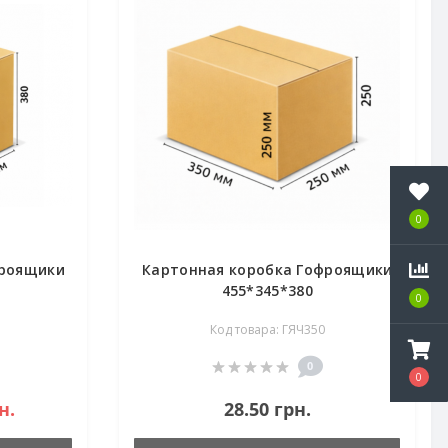
0
фроящики
Картонная коробка Гофроящики
455*345*380
0
Код товара: ГЯЧ350
0
0
н.
28.50 грн.