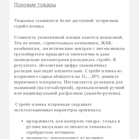
Похожие товары
Упаковка становится более доступной: вторичная
стрейч пленка
Стоимость упаковочной пленки кажется невысокой.
Тем не менее, строительным компаниям, ЖБК-
комбинатам, логистическим центрам с интенсивным
грузооборотом приходится ежемесячно и даже
еженедельно километрами расходовать стрейч. В
результате, абсолютная цифра упаковочных
расходов выглядит внушительно. Стрейч пленка из
вторичного сырья обойдется на 15....20% дешевле
первичного материала. Поставляется рулонами для
машинной (паллетайзерной), промышленной ручной
или индивидуальной расфасовки (джамбо-рулоны).
Стрейч пленка вторичная сохраняет
эксплуатационные параметры оригинала:
прозрачность для контроля товара: только в
рулоне визуально отличается темновато-
серебристым оттенком;
прочность: предохраняет от колюще-