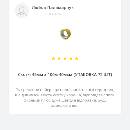
Любов Паламарчук
09.04.2026
Скотч 45мм х 100м 40мкм (УПАКОВКА 72 ШТ)
Тут реально найкраща пропозиція по ціні серед тих,
що дивились. Якість скотчу хороша, відповідає опису.
Окремий плюс дуже швидка відправка. Буду
замовляти ще..