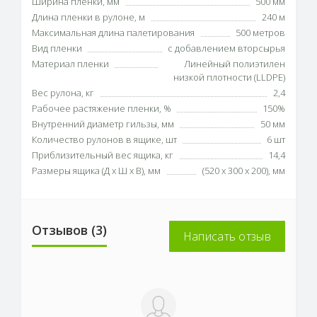
Ширина пленки, мм
500 мм
Длина пленки в рулоне, м
240 м
Максимальная длина палетирования
500 метров
Вид пленки
с добавлением вторсырья
Материал пленки
Линейный полиэтилен
низкой плотности (LLDPE)
Вес рулона, кг
2,4
Рабочее растяжение пленки, %
150%
Внутренний диаметр гильзы, мм
50 мм
Количество рулонов в ящике, шт
6 шт
Приблизительный вес ящика, кг
14,4
Размеры ящика (Д х Ш х В), мм
(520 х 300 х 200), мм
Отзывов (3)
Написать отзыв