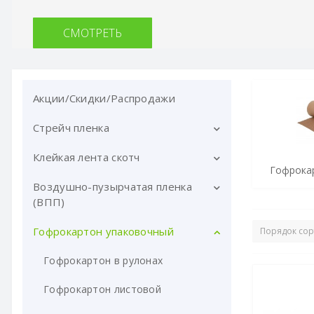
СМОТРЕТЬ
Акции/Скидки/Распродажи
Стрейч пленка
Клейкая лента скотч
Стрейч пленка ручная
Гофрокар
Машинная стрейч пленка
Воздушно-пузырчатая пленка
Скотч клейкая лента прозрачная
АВТОМАТ
(ВПП)
Скотч клейкая лента цветная
Стрейч пленка с добавлением
Гофрокартон упаковочный
Воздушно-пузырчатая пленка в
вторсырья
Скотч c логотипом
рулонах
Гофрокартон в рулонах
Стрейч пленка УСИЛЕННАЯ
Двухсторонний скотч
металлизированная
Гофрокартон листовой
Клейкая лента армированная