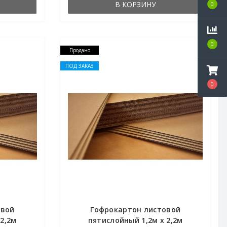
В КОРЗИНУ
0
0
Продано
ПОД ЗАКАЗ
0
овой
Гофрокартон листовой
 2,2м
пятислойный 1,2м х 2,2м