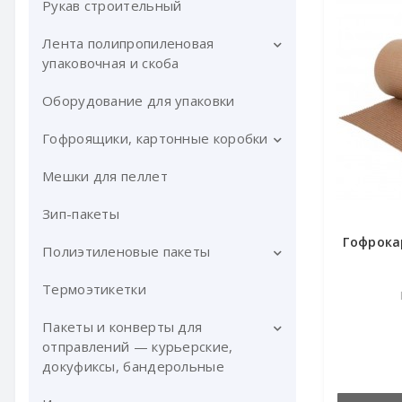
Размотчики для ручной стрейч
Рукав строительный
Малярный скотч
пленки
Лента полипропиленовая
Сигнальная лента
упаковочная и скоба
Оборудование для упаковки
Упаковочная лента ПП
Скоба для ленты ПП
Гофроящики, картонные коробки
Оборудование для ленты ПП
Мешки для пеллет
Гофроящики картонные
Комплекты для стреппинг
Зип-пакеты
упаковки
Гофрока
Полиэтиленовые пакеты
Термоэтикетки
Мусорные пакеты
Пакеты и конверты для
отправлений — курьерские,
докуфиксы, бандерольные