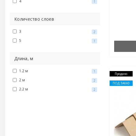
4
1
Количество слоев
3
2
5
1
Длина, м
1.2 м
1
Продано
2 м
2
ПОД ЗАКАЗ
2.2 м
2