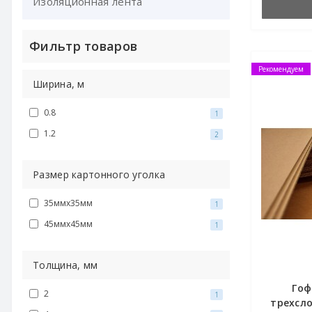
Изоляционная лента
Конверты Докуфикс
Фильтр товаров
Рекомендуем
Ширина, м
0.8
1
1.2
2
Размер картонного уголка
35ммх35мм
1
45ммх45мм
1
Толщина, мм
Гоф
2
1
трехсло