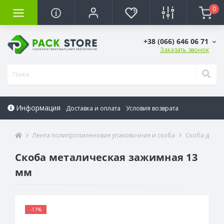
0
+38 (066) 646 06 71
Заказать звонок
Информация
Доставка и оплата
Условия возврата
Лента полипропиленовая упаковочная и скоба
Скоба для л
Скоба металическая зажимная 13
мм
-11%