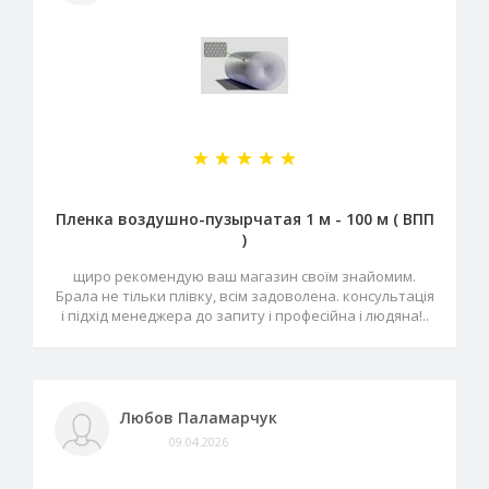
Пленка воздушно-пузырчатая 1 м - 100 м ( ВПП
)
щиро рекомендую ваш магазин своїм знайомим.
Брала не тільки плівку, всім задоволена. консультація
і підхід менеджера до запиту і професійна і людяна!..
Любов Паламарчук
09.04.2026