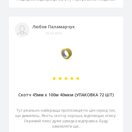
Любов Паламарчук
09.04.2026
Скотч 45мм х 100м 40мкм (УПАКОВКА 72 ШТ)
Тут реально найкраща пропозиція по ціні серед тих,
що дивились. Якість скотчу хороша, відповідає опису.
Окремий плюс дуже швидка відправка. Буду
замовляти ще..