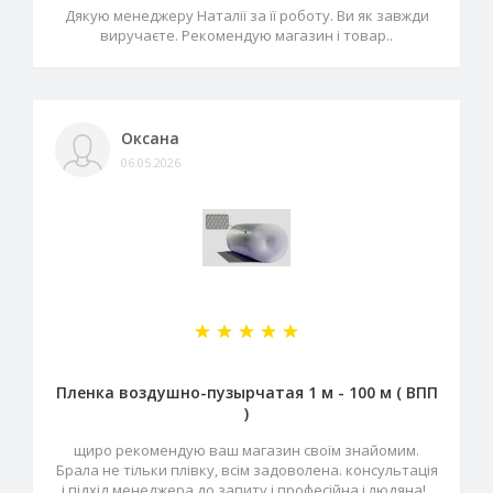
Дякую менеджеру Наталії за її роботу. Ви як завжди
виручаєте. Рекомендую магазин і товар..
Оксана
06.05.2026
Пленка воздушно-пузырчатая 1 м - 100 м ( ВПП
)
щиро рекомендую ваш магазин своїм знайомим.
Брала не тільки плівку, всім задоволена. консультація
і підхід менеджера до запиту і професійна і людяна!..