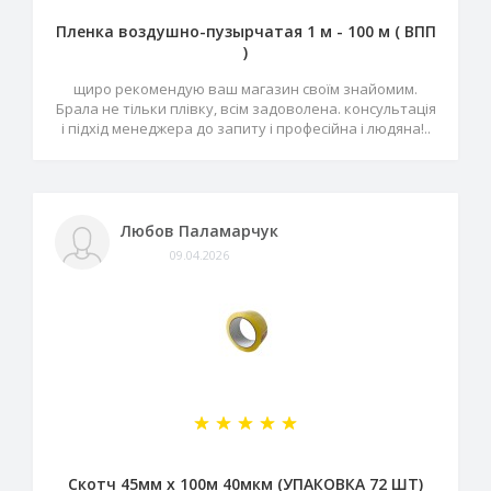
Пленка воздушно-пузырчатая 1 м - 100 м ( ВПП
)
щиро рекомендую ваш магазин своїм знайомим.
Брала не тільки плівку, всім задоволена. консультація
і підхід менеджера до запиту і професійна і людяна!..
Любов Паламарчук
09.04.2026
Скотч 45мм х 100м 40мкм (УПАКОВКА 72 ШТ)