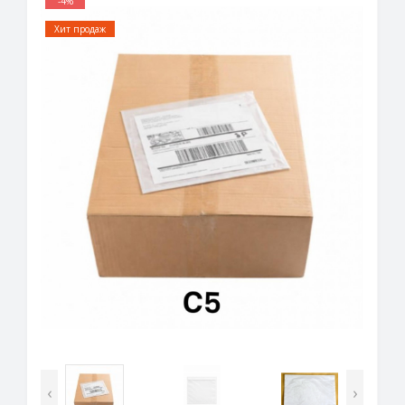
-4%
Хит продаж
‹
›